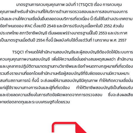
มาตรฐานการควบคุมคุณภาพ ฉบับที่ 1 (TSQC1) เรื่อง การควบคุม
คุณภาพสำหรับสำนักงานที่ให้บริการด้านการตรวจสอบและการสอบทานงบการ
เงินและงานให้ความเชื่อมั่นอื่นตลอดจนบริการเกี่ยวเนื่อง นี้ เริ่มใช้ในต่างประเทศตาม
ข้อกำหนดของ IFAC ตั้งแต่ปี 2548 และมีการปรับปรุงเนื้อหาในปี 2552 ส่วนใน
ประเทศไทย สภาวิชาชีพบัญชี เริ่มเผยแพร่ร่างมาตรฐานนี้ในปี 2553 และประกาศ
เป็นมาตรฐานเมื่อต้นปี 2554 ทั้งนี้ มีผลบังคับใช้ตั้งแต่วันที่ 1 มกราคม พ.ศ. 2557
TSQC1 กำหนดให้สำนักงานสอบบัญชีและผู้สอบบัญชีต้องจัดให้มีระบบการ
ควบคุมคุณภาพงานสอบบัญชี เพื่อให้ความเชื่อมั่นอย่างสมเหตุสมผลว่า สำนักงาน
และบุคลากรปฏิบัติตามมาตรฐานทางวิชาชีพและข้อกำหนดทางกฎหมายที่เกี่ยวข้อง
รวมถึงรายงานที่ออกโดยสำนักงานหรือผู้สอบบัญชีที่รับผิดชอบงานมีความเหมาะ
สมกับสถานการณ์ ทั้งนี้ จะส่งผลให้งานสอบบัญชีมีคุณภาพ ทำให้เกิดความเชื่อมั่น
แก่ผู้ใช้รายงานทางการเงินและผู้ที่เกี่ยวข้อง ทำให้วิชาชีพสอบบัญชีเป็นที่ยอมรับ
และช่วยลดความเสี่ยงในการเกิดข้อผิดพลาดจากการตรวจสอบ ซึ่งจะส่งผลเสีย
หายต่อตลาดทุนและระบบเศรษฐกิจโดยรวม