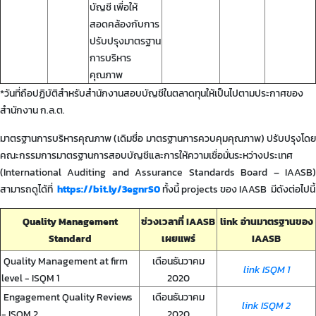
บัญชี เพื่อให้
สอดคล้องกับการ
ปรับปรุงมาตรฐาน
การบริหาร
คุณภาพ
*วันที่ถือปฏิบัติสำหรับสำนักงานสอบบัญชีในตลาดทุนให้เป็นไปตามประกาศของ
สำนักงาน ก.ล.ต.
มาตรฐานการบริหารคุณภาพ (เดิมชื่อ มาตรฐานการควบคุมคุณภาพ) ปรับปรุงโดย
คณะกรรมการมาตรฐานการสอบบัญชีและการให้ความเชื่อมั่นระหว่างประเทศ
(International Auditing and Assurance Standards Board – IAASB)
สามารถดูได้ที่
https://bit.ly/3egnrS0
ทั้งนี้ projects ของ IAASB มีดังต่อไปนี้
Quality Management
ช่วงเวลาที่ IAASB
link อ่านมาตรฐานของ
Standard
เผยแพร่
IAASB
Quality Management at firm
เดือนธันวาคม
link ISQM 1
level - ISQM 1
2020
Engagement Quality Reviews
เดือนธันวาคม
link ISQM 2
- ISQM 2
2020