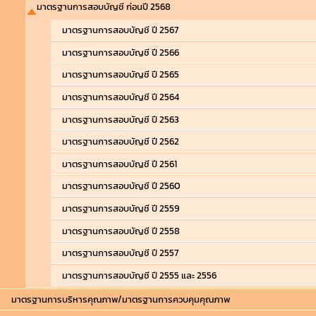
มาตรฐานการสอบบัญชี ก่อนปี 2568
มาตรฐานการสอบบัญชี ปี 2567
มาตรฐานการสอบบัญชี ปี 2566
มาตรฐานการสอบบัญชี ปี 2565
มาตรฐานการสอบบัญชี ปี 2564
มาตรฐานการสอบบัญชี ปี 2563
มาตรฐานการสอบบัญชี ปี 2562
มาตรฐานการสอบบัญชี ปี 2561
มาตรฐานการสอบบัญชี ปี 2560
มาตรฐานการสอบบัญชี ปี 2559
มาตรฐานการสอบบัญชี ปี 2558
มาตรฐานการสอบบัญชี ปี 2557
มาตรฐานการสอบบัญชี ปี 2555 และ 2556
มาตรฐานการบริหารคุณภาพ/มาตรฐานการควบคุมคุณภาพ