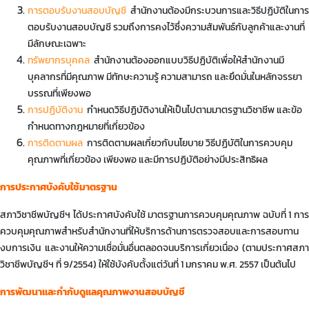
การตอบรับงานสอบบัญชี
สำนักงานต้องมีกระบวนการและวิธีปฏิบัติในการ
ตอบรับงานสอบบัญชี รวมถึงการคงไว้ซึ่งความสัมพันธ์กับลูกค้าและงานที่
มีลักษณะเฉพาะ
ทรัพยากรบุคคล
สำนักงานต้องออกแบบวิธีปฏิบัติเพื่อให้สำนักงานมี
บุคลากรที่มีคุณภาพ มีทักษะความรู้ ความสามารถ และยึดมั่นในหลักจรรยา
บรรณที่เพียงพอ
การปฏิบัติงาน
กำหนดวิธีปฏิบัติงานให้เป็นไปตามมาตรฐานวิชาชีพ และข้อ
กำหนดทางกฎหมายที่เกี่ยวข้อง
การติดตามผล
การติดตามผลเกี่ยวกับนโยบาย วิธีปฏิบัติในการควบคุม
คุณภาพที่เกี่ยวข้อง เพียงพอ และมีการปฏิบัติอย่างมีประสิทธิผล
การประกาศบังคับใช้มาตรฐาน
สภาวิชาชีพบัญชีฯ ได้ประกาศบังคับใช้ มาตรฐานการควบคุมคุณภาพ ฉบับที่ 1 การ
ควบคุมคุณภาพสำหรับสำนักงานที่ให้บริการด้านการตรวจสอบและการสอบทาน
งบการเงิน และงานให้ความเชื่อมั่นอื่นตลอดจนบริการเกี่ยวเนื่อง (ตามประกาศสภา
วิชาชีพบัญชีฯ ที่ 9/2554) ให้ใช้บังคับตั้งแต่วันที่ 1 มกราคม พ.ศ. 2557 เป็นต้นไป
การพัฒนาและกำกับดูแลคุณภาพงานสอบบัญชี