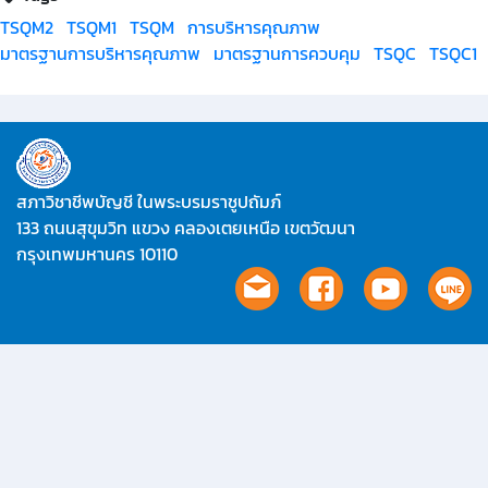
TSQM2
TSQM1
TSQM
การบริหารคุณภาพ
มาตรฐานการบริหารคุณภาพ
มาตรฐานการควบคุม
TSQC
TSQC1
สภาวิชาชีพบัญชี ในพระบรมราชูปถัมภ์
133 ถนนสุขุมวิท แขวง คลองเตยเหนือ เขตวัฒนา
กรุงเทพมหานคร 10110